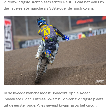
vijfentwintigste. Acht plaats achter Reisulis was het Van Erp
die in de eerste manche als 33ste over de finish kwam.
In de tweede manche moest Bonacorsi opnieuw een
inhaalrace rijden. Ditmaal kwam hij op een twintigste plaats
uit de eerste ronde. Alles gevend kwam hij op het circuit