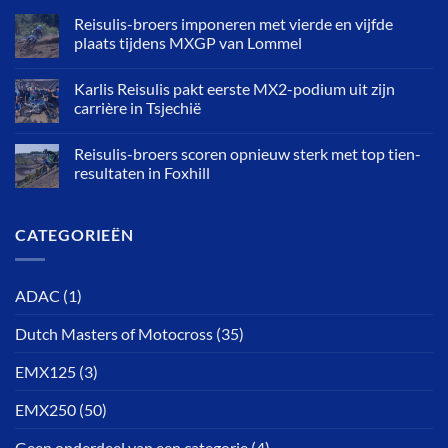
Reisulis-broers imponeren met vierde en vijfde
plaats tijdens MXGP van Lommel
Karlis Reisulis pakt eerste MX2-podium uit zijn
carrière in Tsjechië
Reisulis-broers scoren opnieuw sterk met top tien-
resultaten in Foxhill
CATEGORIEËN
ADAC
(1)
Dutch Masters of Motocross
(35)
EMX125
(3)
EMX250
(50)
Geen onderdeel van een categorie
(4)