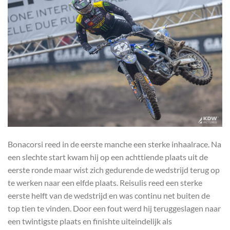
Bonacorsi reed in de eerste manche een sterke inhaalrace. Na
een slechte start kwam hij op een achttiende plaats uit de
eerste ronde maar wist zich gedurende de wedstrijd terug op
te werken naar een elfde plaats. Reisulis reed een sterke
eerste helft van de wedstrijd en was continu net buiten de
top tien te vinden. Door een fout werd hij teruggeslagen naar
een twintigste plaats en finishte uiteindelijk als