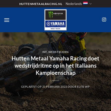
Ga
Nederlands
HUTTENMETAALRACING.NL
naar
inhoud
INT. WEDSTRIJDEN
Hutten Metaal Yamaha Racing doet
wedstrijdritme op in het Italiaans
Kampioenschap
GEPLAATST OP
21 FEBRUARI 2023
DOOR
ELITE WP