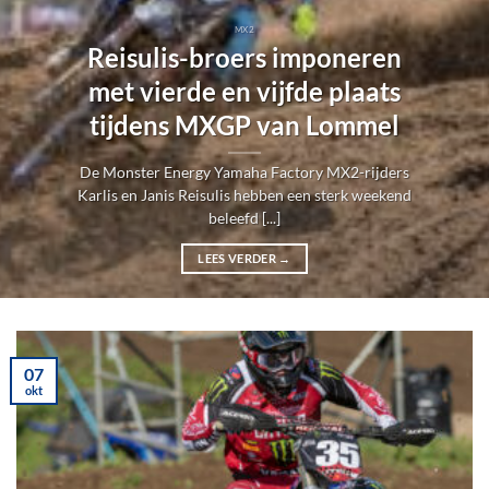
MX2
Reisulis-broers imponeren
met vierde en vijfde plaats
tijdens MXGP van Lommel
De Monster Energy Yamaha Factory MX2-rijders
Karlis en Janis Reisulis hebben een sterk weekend
beleefd [...]
LEES VERDER
→
07
okt