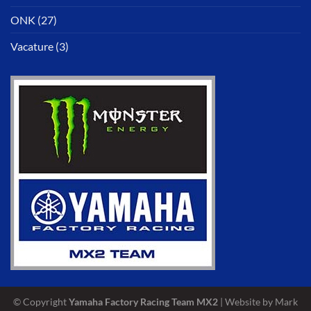
ONK
(27)
Vacature
(3)
© Copyright
Yamaha Factory Racing Team MX2
| Website by Mark