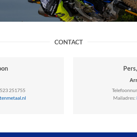
CONTACT
oon
Pers
Arn
)523 251755
Telefoonnu
enmetaal.nl
Mailadres: