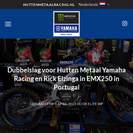
Ga
Nederlands
HUTTENMETAALRACING.NL
naar
inhoud
EMX250
Dubbelslag voor Hutten Metaal Yamaha
Racing en Rick Elzinga in EMX250 in
Portugal
GEPLAATST OP
5 APRIL 2022
DOOR
ELITE WP