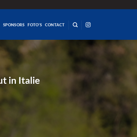
R
SPONSORS
FOTO’S
CONTACT
 in Italie