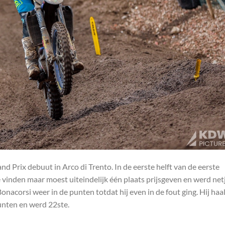
d Prix debuut in Arco di Trento. In de eerste helft van de eerste
 vinden maar moest uiteindelijk één plaats prijsgeven en werd net
nacorsi weer in de punten totdat hij even in de fout ging. Hij haa
unten en werd 22ste.