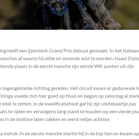
g heeft een ijzersterk Grand Prix debuut gemaakt. In het Italiaa
anches af waarin hij elfde en zevende wist te worden. Naast Elzi
ende plaats in de eerste manche zijn eerste WK punten uit zijn
 in tegengestelde richting gereden. Het circuit kwam er gedurende 
Elzinga voelde zich hier goed op thuis en begon op zaterdag al ster
klok te zetten. In de kwalificatieheat gaf hij zijn visitekaartje pas
aats te rijden en vervolgens lang stand te houden op een vierde pla
in de slotfase laten zakken en werd netjes achtste.
indruk. In de eerste manche startte hij in de top tien en kwam op