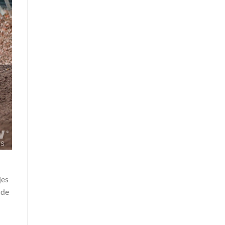
jes
lde