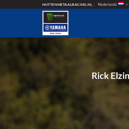
Ga
Nederlands
HUTTENMETAALRACING.NL
naar
inhoud
Rick Elzi