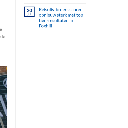
Reisulis-broers scoren
20
jul
opnieuw sterk met top
tien-resultaten in
Foxhill
e
nde