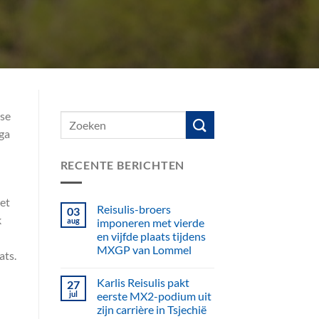
nse
nga
RECENTE BERICHTEN
het
Reisulis-broers
03
k
aug
imponeren met vierde
en vijfde plaats tijdens
MXGP van Lommel
ats.
Karlis Reisulis pakt
27
jul
eerste MX2-podium uit
zijn carrière in Tsjechië