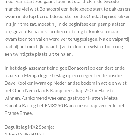
meer van start zou gaan. Toen het starthek in de tweede
manche viel wist Bonacorsi een hele goede start te pakken en
kwam in de top tien uit de eerste ronde. Omdat hij niet lekker
in zijn ritme zat, moest hij in de beginfase een paar plaatsen
prijsgeven. Bonacorsi probeerde terug te knokken maar
kwam toen ten val en werd ver teruggeslagen. Na de valpartij
had hij het moeilijk maar hij zette door en wist er toch nog
een twintigste plaats uit te halen.
In het dagklassement eindigde Bonacorsi op een dertiende
plaats en Elzinga legde beslag op een negentiende positie.
Dave Kooiker kwam op Nederlandse bodem in actie en wist
het Open Nederlands Kampioenschap 250 in Halle te
winnen. Aankomend weekend gaat voor Hutten Metaal
Yamaha Racing het EMX250 Kampioenschap verder in het
Franse Ernee.
Daguitslag MX2 Spanje:
1 Tom Vialle 50 Pnt