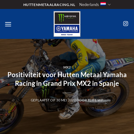
Ga
Nederlands
HUTTENMETAALRACING.NL
naar
inhoud
MX2
Positiviteit voor Hutten Metaal Yamaha
Racing in Grand Prix MX2 in Spanje
GEPLAATST OP
30 MEI 2022
DOOR
ELITE WP