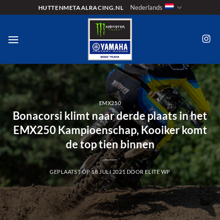
Ga
Nederlands
HUTTENMETAALRACING.NL
naar
inhoud
EMX250
Bonacorsi klimt naar derde plaats in het
EMX250 Kampioenschap, Kooiker komt
de top tien binnen
GEPLAATST OP
18 JULI 2021
DOOR
ELITE WP