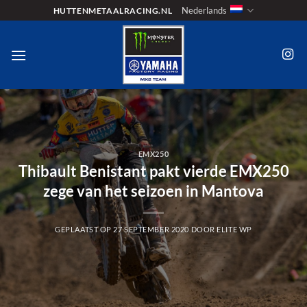
Ga
Nederlands
HUTTENMETAALRACING.NL
naar
inhoud
EMX250
Thibault Benistant pakt vierde EMX250
zege van het seizoen in Mantova
GEPLAATST OP
27 SEPTEMBER 2020
DOOR
ELITE WP