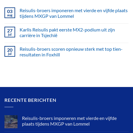
Reisulis-broers imponeren met vierde en vijfde plaats
03
aug
tijdens MXGP van Lommel
Karlis Reisulis pakt eerste MX2-podium uit zijn
27
jul
carrière in Tsjechië
Reisulis-broers scoren opnieuw sterk met top tien-
20
jul
resultaten in Foxhill
RECENTE BERICHTEN
Reisulis-broers imponeren met vierde en vijfde
plaats tijdens MXGP van Lommel