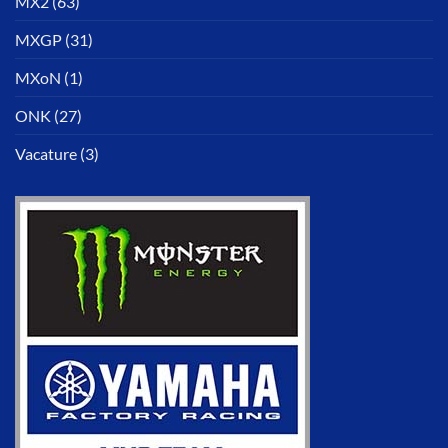
MX2
(63)
MXGP
(31)
MXoN
(1)
ONK
(27)
Vacature
(3)