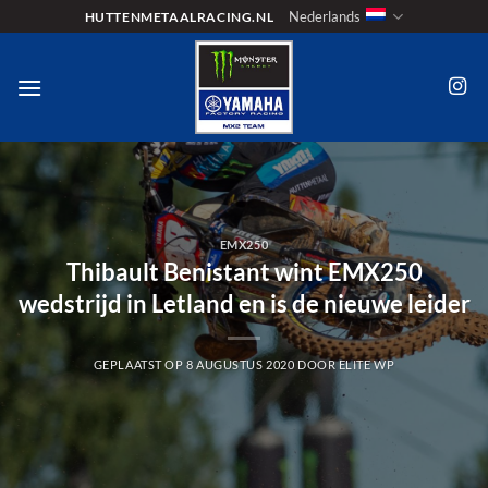
Ga
Nederlands
HUTTENMETAALRACING.NL
naar
inhoud
EMX250
Thibault Benistant wint EMX250
wedstrijd in Letland en is de nieuwe leider
GEPLAATST OP
8 AUGUSTUS 2020
DOOR
ELITE WP