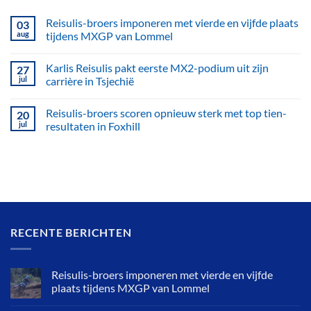
Reisulis-broers imponeren met vierde en vijfde plaats
03
aug
tijdens MXGP van Lommel
Karlis Reisulis pakt eerste MX2-podium uit zijn
27
jul
carrière in Tsjechië
Reisulis-broers scoren opnieuw sterk met top tien-
20
jul
resultaten in Foxhill
RECENTE BERICHTEN
Reisulis-broers imponeren met vierde en vijfde
plaats tijdens MXGP van Lommel