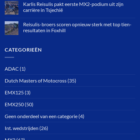
Karlis Reisulis pakt eerste MX2-podium uit zijn
carrière in Tsjechië
Reisulis-broers scoren opnieuw sterk met top tien-
resultaten in Foxhill
CATEGORIEËN
ADAC
(1)
Dutch Masters of Motocross
(35)
EMX125
(3)
EMX250
(50)
Geen onderdeel van een categorie
(4)
Int. wedstrijden
(26)
MX2
(63)