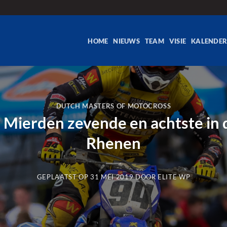
HOME
NIEUWS
TEAM
VISIE
KALENDE
DUTCH MASTERS OF MOTOCROSS
 Mierden zevende en achtste in 
Rhenen
GEPLAATST OP
31 MEI 2019
DOOR
ELITE WP