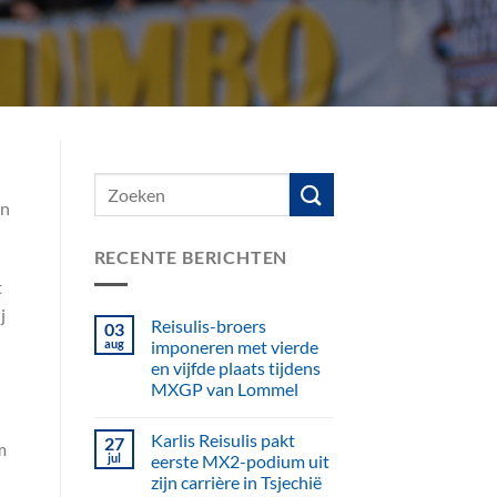
en
RECENTE BERICHTEN
t
j
Reisulis-broers
03
aug
imponeren met vierde
en vijfde plaats tijdens
MXGP van Lommel
Karlis Reisulis pakt
27
m
jul
eerste MX2-podium uit
zijn carrière in Tsjechië