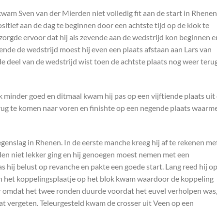
wam Sven van der Mierden niet volledig fit aan de start in Rhenen
sitief aan de dag te beginnen door een achtste tijd op de klok te
 zorgde ervoor dat hij als zevende aan de wedstrijd kon beginnen e
ende de wedstrijd moest hij even een plaats afstaan aan Lars van
e deel van de wedstrijd wist toen de achtste plaats nog weer terug
minder goed en ditmaal kwam hij pas op een vijftiende plaats uit
erug te komen naar voren en finishte op een negende plaats waarm
enslag in Rhenen. In de eerste manche kreeg hij af te rekenen me
den niet lekker ging en hij genoegen moest nemen met een
 hij belust op revanche en pakte een goede start. Lang reed hij o
en het koppelingsplaatje op het blok kwam waardoor de koppeling
aar omdat het twee ronden duurde voordat het euvel verholpen was
at vergeten. Teleurgesteld kwam de crosser uit Veen op een