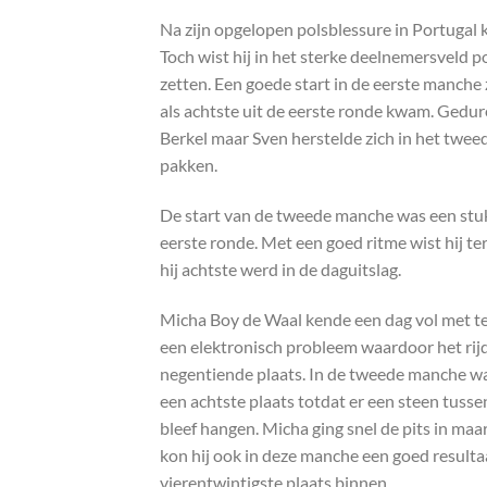
Na zijn opgelopen polsblessure in Portugal k
Toch wist hij in het sterke deelnemersveld po
zetten. Een goede start in de eerste manche
als achtste uit de eerste ronde kwam. Gedur
Berkel maar Sven herstelde zich in het tweed
pakken.
De start van de tweede manche was een stuk 
eerste ronde. Met een goed ritme wist hij t
hij achtste werd in de daguitslag.
Micha Boy de Waal kende een dag vol met teg
een elektronisch probleem waardoor het rij
negentiende plaats. In de tweede manche was
een achtste plaats totdat er een steen tuss
bleef hangen. Micha ging snel de pits in m
kon hij ook in deze manche een goed resulta
vierentwintigste plaats binnen.