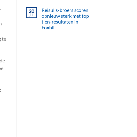
.
Reisulis-broers scoren
20
jul
opnieuw sterk met top
tien-resultaten in
n
Foxhill
 te
 de
ee
t
p
,