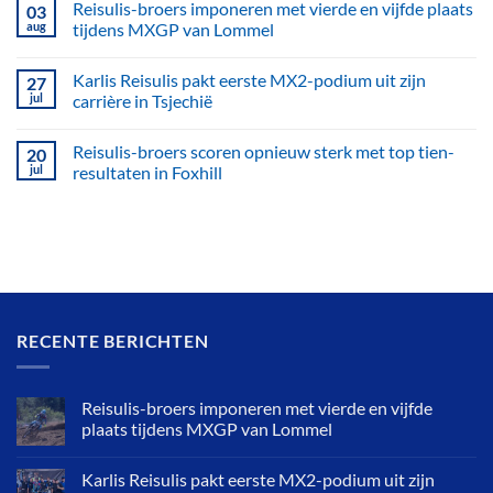
Reisulis-broers imponeren met vierde en vijfde plaats
03
aug
tijdens MXGP van Lommel
Karlis Reisulis pakt eerste MX2-podium uit zijn
27
jul
carrière in Tsjechië
Reisulis-broers scoren opnieuw sterk met top tien-
20
jul
resultaten in Foxhill
RECENTE BERICHTEN
Reisulis-broers imponeren met vierde en vijfde
plaats tijdens MXGP van Lommel
Karlis Reisulis pakt eerste MX2-podium uit zijn