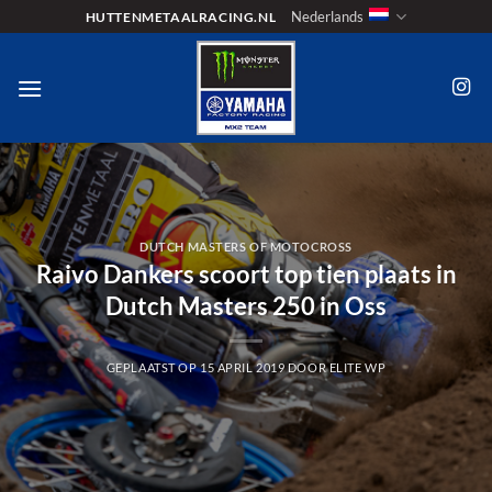
Ga
Nederlands
HUTTENMETAALRACING.NL
naar
inhoud
DUTCH MASTERS OF MOTOCROSS
Raivo Dankers scoort top tien plaats in
Dutch Masters 250 in Oss
GEPLAATST OP
15 APRIL 2019
DOOR
ELITE WP