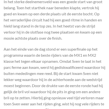
In het sterke deelnemersveld was een goede start van groot
belang. Toen het starthek naar beneden klapte, vertrok hij
goed en kwam op een derde plaats uit de eerste bocht. Op
het verraderlijke circuit had hij een goed ritme in handen en
hield lang stand in de top zes. In het heetst van de strijd
verloor hij in de slotfase nog twee plaatsen en kwam op een
mooie achtste plaats over de finish.
Aan het einde van de dag stond er een superfinale op het
programma waarin de beste rijders van de MX1 en MX2
klasse het tegen elkaar opnamen. Omdat Sven te laat in het
parc ferme aan kwam, werd hij gediskwalificeerd waardoor hij
buiten mededingen mee reed. Bij de start kwam Sven niet
lekker weg waardoor hij in de achterhoede aan de wedstrijd
moest beginnen. Door de drukte van de eerste ronde had hij
gelijk de bril vol waardoor hij de pits in ging om een andere
bril op te zetten. Hierbij ging opnieuw veel tijd verloren maar
toen Sven weer aan het rijden ging, wist hij nog vele rijders te