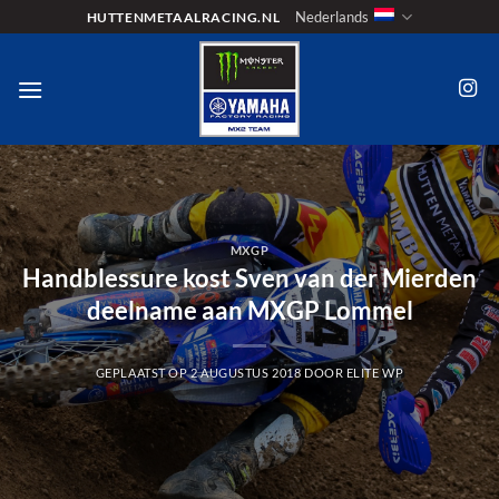
Ga
Nederlands
HUTTENMETAALRACING.NL
naar
inhoud
MXGP
Handblessure kost Sven van der Mierden
deelname aan MXGP Lommel
GEPLAATST OP
2 AUGUSTUS 2018
DOOR
ELITE WP