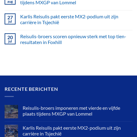
aug
tijdens MXGP van Lommel
Karlis Reisulis pakt eerste MX2-podium uit zijn
27
jul
carrière in Tsjechië
Reisulis-broers scoren opnieuw sterk met top tien-
20
jul
resultaten in Foxhill
RECENTE BERICHTEN
Reisulis-broers imponeren met vierde en vijfde
plaats tijdens MXGP van Lommel
Karlis Reisulis pakt eerste MX2-podium uit zijn
carrière in Tsjechië