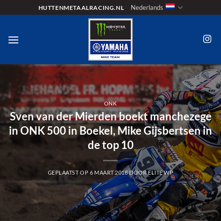
Ga
Nederlands
HUTTENMETAALRACING.NL
naar
inhoud
ONK
Sven van der Mierden boekt manchezege
in ONK 500 in Boekel, Mike Gijsbertsen in
de top 10
GEPLAATST OP
6 MAART 2018
DOOR
ELITE WP