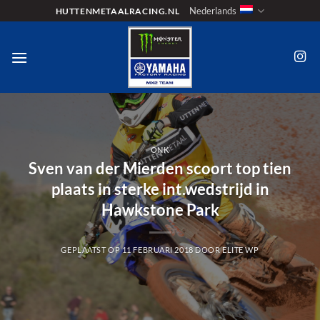
Ga
Nederlands
HUTTENMETAALRACING.NL
naar
inhoud
ONK
Sven van der Mierden scoort top tien
plaats in sterke int.wedstrijd in
Hawkstone Park
GEPLAATST OP
11 FEBRUARI 2018
DOOR
ELITE WP