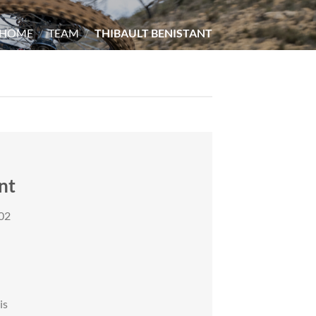
HOME
/
TEAM
/
THIBAULT BENISTANT
nt
02
is