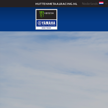
Ga
Nederlands
HUTTENMETAALRACING.NL
naar
inhoud