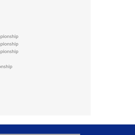
pionship
pionship
pionship
onship