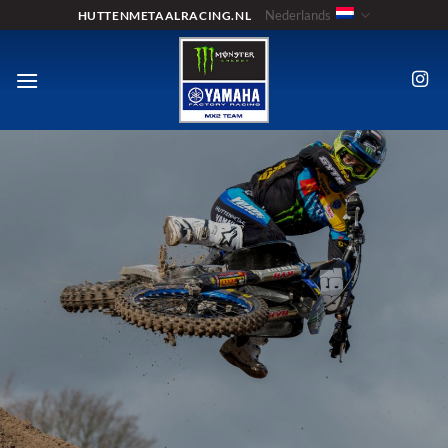
Ga
Nederlands
HUTTENMETAALRACING.NL
naar
inhoud