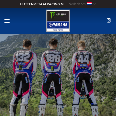
Ga
Nederlands
HUTTENMETAALRACING.NL
naar
inhoud