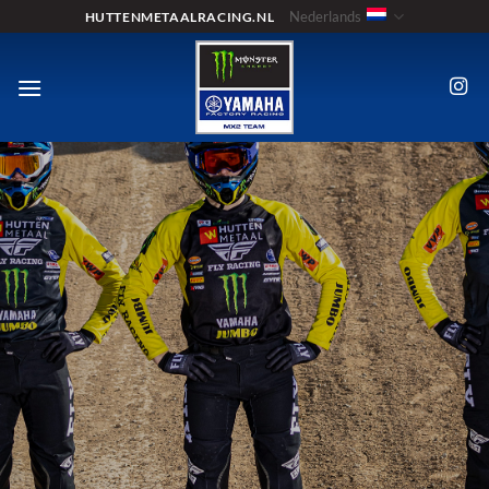
Ga
Nederlands
HUTTENMETAALRACING.NL
naar
inhoud