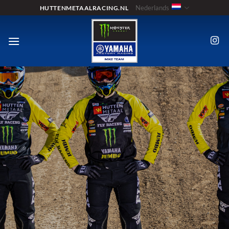
Ga
Nederlands
HUTTENMETAALRACING.NL
naar
inhoud