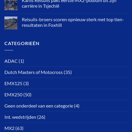
Karlis Reisulis pakt eerste MX2-podium uit zijn
carrière in Tsjechië
Reisulis-broers scoren opnieuw sterk met top tien-
resultaten in Foxhill
CATEGORIEËN
ADAC
(1)
Dutch Masters of Motocross
(35)
EMX125
(3)
EMX250
(50)
Geen onderdeel van een categorie
(4)
Int. wedstrijden
(26)
MX2
(63)