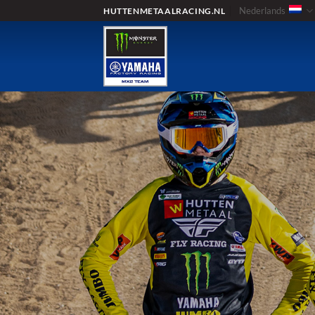
Ga
Nederlands
HUTTENMETAALRACING.NL
naar
inhoud