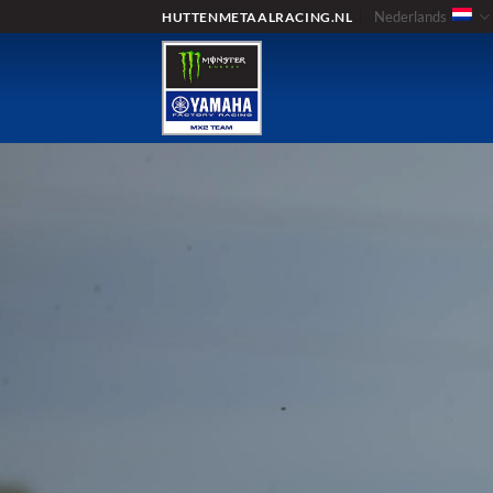
Ga
Nederlands
HUTTENMETAALRACING.NL
naar
inhoud