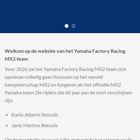
Welkom op de website van het Yamaha Factory Racing
MX2 team
Voor 2026 zal het Yamaha Factory Racing MX2 team zich
opnieuw volledig gaan focussen op het wereld
kampioenschap MX2 en fungeren als het officiële MX2
Yamaha team. De rijders die dit jaar aan de start verschijnen
zijn:
Karlis Alberts Reisulis
Janis Martins Reisulis
Op deze website gaan we jullie gedurende het seizoen op de