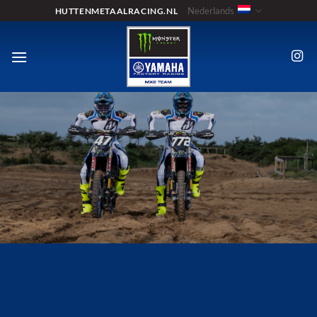
Ga
Nederlands
HUTTENMETAALRACING.NL
naar
inhoud