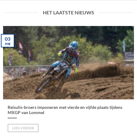
Cialis
online
HET LAATSTE NIEUWS
kopen
zonder
recept
03
bij
aug
onze
apotheek
in
Nederland.
Reisulis-broers imponeren met vierde en vijfde plaats tijdens
MXGP van Lommel
LEES VERDER