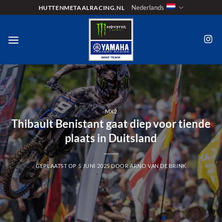
Ga
Nederlands
HUTTENMETAALRACING.NL
naar
inhoud
MX2
Thibault Benistant gaat diep voor tiende
plaats in Duitsland
GEPLAATST OP
5 JUNI 2025
DOOR
ARNO VAN DE BRINK