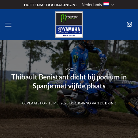
Ga
Nederlands
HUTTENMETAALRACING.NL
naar
inhoud
MX2
Thibault Benistant dicht bij podium in
Spanje met vijfde plaats
GEPLAATST OP
13 MEI 2025
DOOR
ARNO VAN DE BRINK