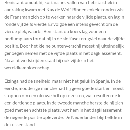
Benistant omdat hij kort na het vallen van het starthek in
aanraking kwam met Kay de Wolf. Binnen enkele ronden wist
de Fransman zich op te werken naar de vijfde plaats, en lag in
ronde vijf zelfs vierde. Er volgde een intens gevecht om de
vierde plek, waarbij Benistant op koers lag voor een
podiumplaats totdat hij in de slotfase terugviel naar de vijfde
positie. Door het kleine puntenverschil moest hij uiteindelijk
genoegen nemen met de vijfde plaats in het dagklassement.
Na acht wedstrijden staat hij ook vijfde in het
wereldkampioenschap.
Elzinga had de snelheid, maar niet het geluk in Spanje. In de
eerste, modderige manche had hij geen goede start en moest
stoppen om een nieuwe bril op te zetten, wat resulteerde in
een dertiende plaats. In de tweede manche herstelde hij zich
goed met een achtste plaats, wat hem in het dagklassement
de negende positie opleverde. De Nederlander blijft elfde in
de tussenstand.